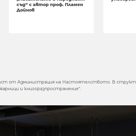
с автор проф. Пламен
ов
и е част от Администрация на Настоятелството. В струк
арници и книгоразпространение“.