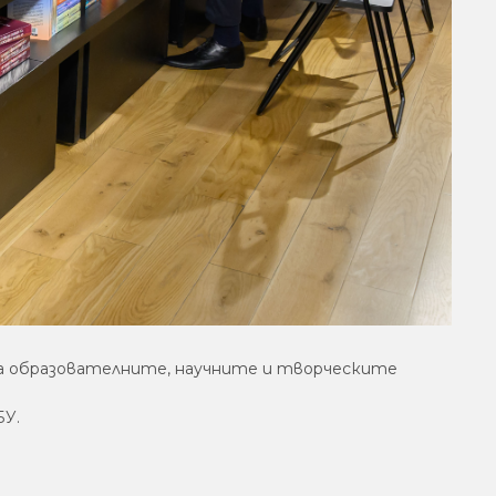
ва образователните, научните и творческите
БУ.