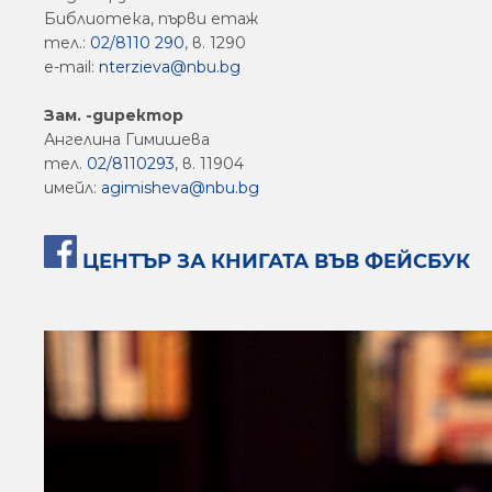
Библиотека, първи етаж
тел.:
02/8110 290
, в. 1290
e-mail:
nterzieva@nbu.bg
Зам. -директор
Ангелина Гимишева
тел.
02/8110293
, в. 11904
имейл:
agimisheva@nbu.bg
ЦЕНТЪР ЗА КНИГАТА ВЪВ ФЕЙСБУК