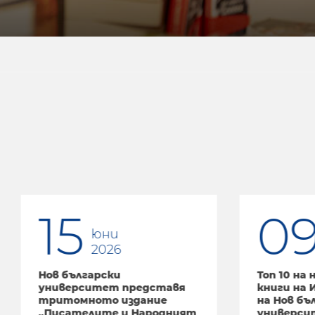
5
09
юни
юни
2026
2026
ългарски
Топ 10 на най-продава
ерситет представя
книги на Издателств
омното издание
на Нов български
ателите и Народният
университет