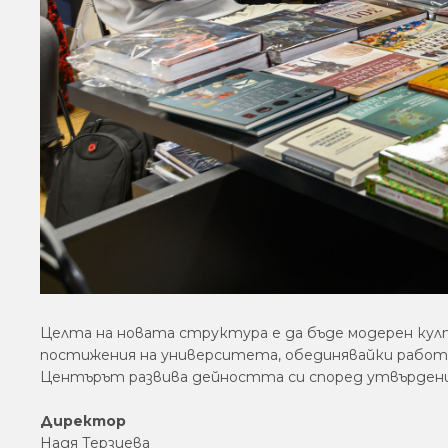
Целта на новата структура е да бъде модерен кул
постижения на университета, обединявайки работ
Центърът развива дейността си според утвърде
Директор
Надя Терзиева