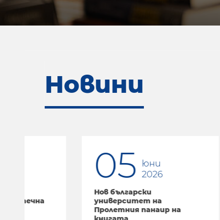
Новини
05
1
юни
2026
Нов български
Нов б
университет на
унив
Пролетния панаир на
трит
книгата
„Пис