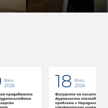
18
юни
2026
ните
Фигурите на писатели и
О
ото
журналисти поставят
б
проблема с Народния съд в
изключително личен