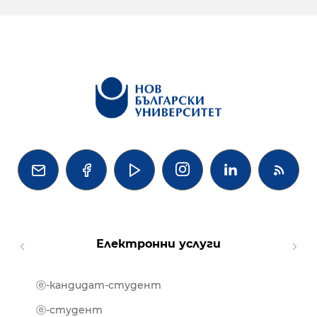




Електронни услуги
ⓔ-кандидат-студент
MOOD
ⓔ-биб
ⓔ-студент