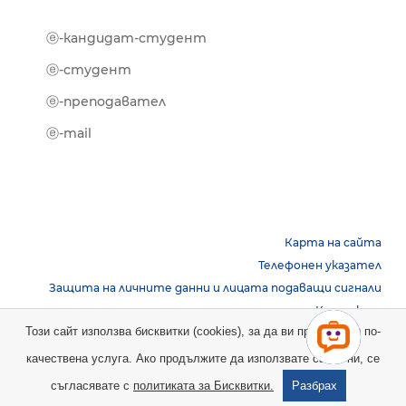
ⓔ-кандидат-студент
MOOD
ⓔ-биб
ⓔ-студент
ⓔ-кни
ⓔ-преподавател
ⓔ-trai
ⓔ-mail
Карта на сайта
Телефонен указател
Защита на личните данни и лицата подаващи сигнали
Контакти
Този сайт използва бисквитки (cookies), за да ви предостави по-
качествена услуга. Ако продължите да използвате сайта ни, се
Copyright © 2026 НБУ. Всички права запазени.
съгласявате с
политиката за Бисквитки.
Разбрах