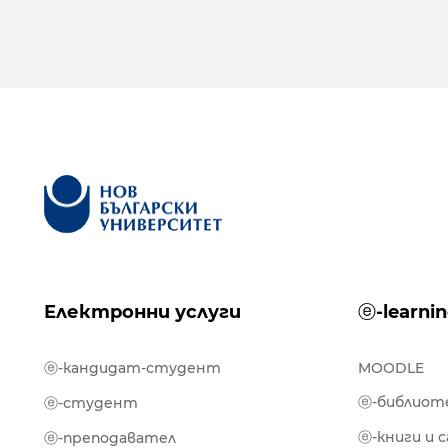
Електронни услуги
ⓔ-learni
ⓔ-кандидат-студент
MOODLE
ⓔ-библиот
ⓔ-студент
ⓔ-книги и 
ⓔ-преподавател