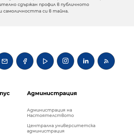
чително сдържан профил в публичното
зи самоличността си в тайна.




пус
Администрация
Администрация на
Настоятелството
Централна университетска
администрация