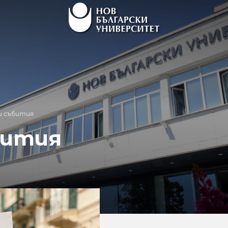
и събития
бития