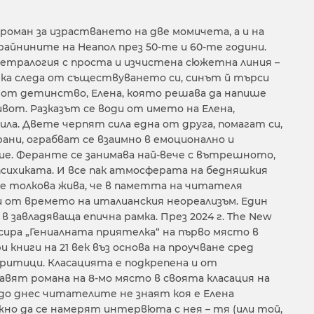
 роман за израстването на две момичета, а и на
райнините на Неапол през 50-те и 60-те години.
етралогия с проста и изчистена сюжетна линия –
сяка следа от съществуването си, синът й търси
от детинство, Елена, която решава да напише
ивот. Разказът се води от името на Елена,
ила. Двете черпят сила една от друга, помагат си,
ани, ограбват се взаимно в емоционално и
. Феранте се занимава най-вече с вътрешното,
сихиката. И все пак атмосферата на бедняшкия
, е толкова жива, че в паметта на читателя
 от времето на италианския неореализъм. Един
в завладяваща епична рамка. През 2024 г. The New
асира „Гениалната приятелка“ на първо място в
и книги на 21 век въз основа на проучване сред
ритици. Класацията е подкрепена и от
вят романа на 8-мо място в своята класация на
 до днес читателите не знаят коя е Елена
но да се намерят интервюта с нея – тя (или той,