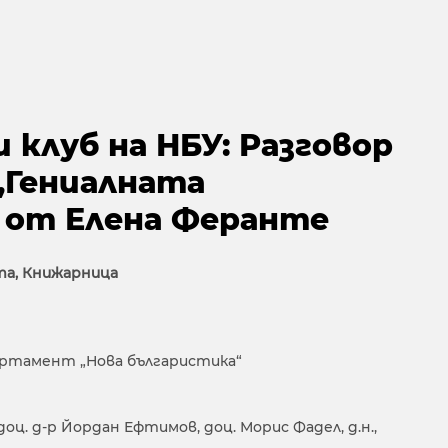
клуб на НБУ: Разговор
„Гениалната
 от Елена Феранте
ата, Книжарница
артамент „Нова българистика“
 доц. д-р Йордан Ефтимов, доц. Морис Фадел, д.н.,