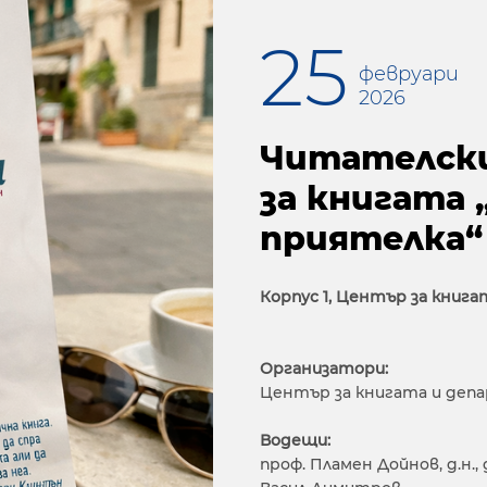
25
февруари
2026
Читателски 
за книгата 
приятелка“
Корпус 1, Център за книг
Организатори:
Център за книгата и деп
Водещи:
проф. Пламен Дойнов, д.н.,