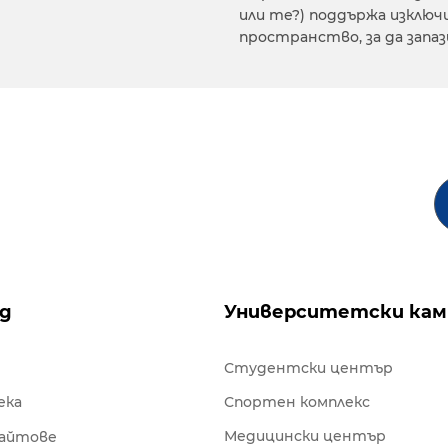
или те?) поддържа изклю
пространство, за да запа
ng
Университетски кам
Студентски център
ека
Спортен комплекс
Медицински център
сайтове