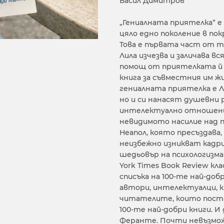
Васил Димитров
„Гениалната приятелка“ е
цяло едно поколение в пок
Това е първата част от т
Лила изчезва и заличава в
помощ от приятелката й 
книга за съвместния им ж
гениалната приятелка е Л
но и си нанасят душевни р
интелектуално отношение
невидимото насилие над п
Неапол, която пресъздава
неизбежно изникват кадри
шедьовър на психологизма 
York Times Book Review кл
списъка на 100-те най-добр
автори, интелектуалци, к
читателите, които поста
100-те най-добри книги. И
Феранте. Почти невъзмож