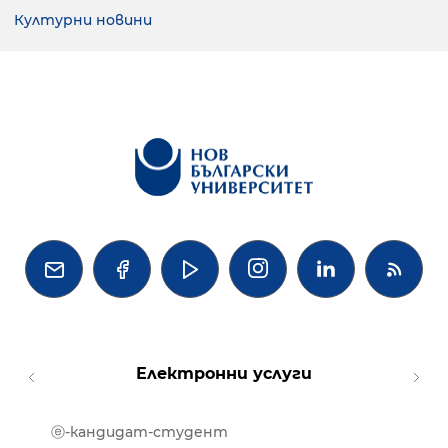
Културни новини




Електронни услуги
ⓔ-кандидат-студент
MOOD