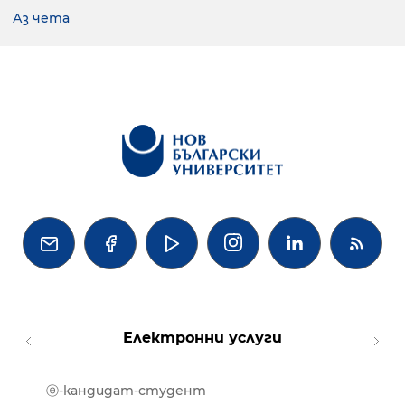
Аз чета




Електронни услуги
ⓔ-кандидат-студент
MOOD