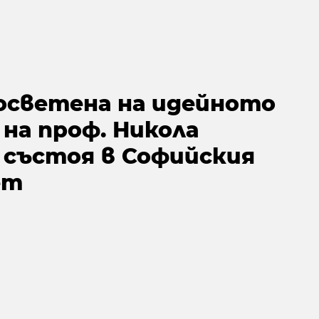
посветена на идейното
на проф. Никола
е състоя в Софийския
ет