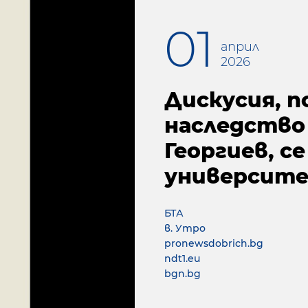
01
април
2026
Дискусия, 
наследство 
Георгиев, с
университ
БТА
в. Утро
pronewsdobrich.bg
ndt1.eu
bgn.bg