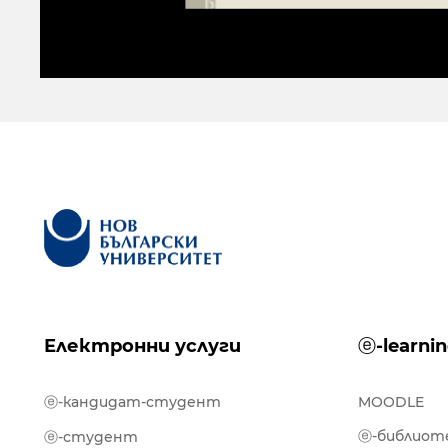
Електронни услуги
ⓔ-learni
ⓔ-кандидат-студент
MOODLE
ⓔ-библиот
ⓔ-студент