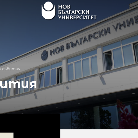
и събития
бития