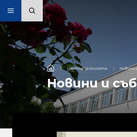
Център за книгата
Новини 
Новини и съ