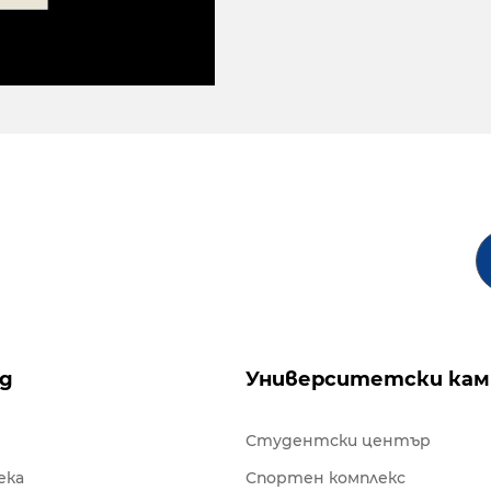
ng
Университетски кам
Студентски център
ека
Спортен комплекс