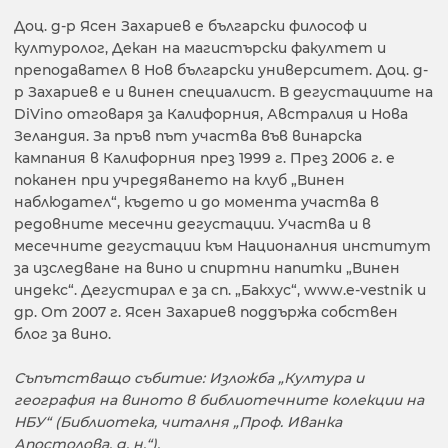
Доц. д-р Ясен Захариев е български философ и
културолог, Декан на магистърски факултет и
преподавател в Нов български университет. Доц. д-
р Захариев е и винен специалист. В дегустациите на
DiVino отговаря за Калифорния, Австралия и Нова
Зеландия. За пръв път участва във винарска
кампания в Калифорния през 1999 г. През 2006 г. е
поканен при учредяването на клуб „Винен
наблюдател“, където и до момента участва в
редовните месечни дегустации. Участва и в
месечните дегустации към Националния институт
за изследване на вино и спиртни напитки „Винен
индекс“. Дегустирал е за сп. „Бакхус“, www.e-vestnik и
др. От 2007 г. Ясен Захариев поддържа собствен
блог за вино.
Съпътстващо събитие: Изложба „Култура и
география на виното в библиотечните колекции на
НБУ“ (Библиотека, читалня „Проф. Иванка
Апостолова, д. н.“).