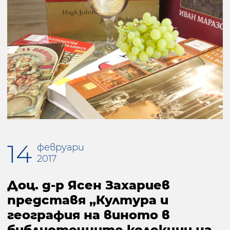
14
февруари
2017
Доц. д-р Ясен Захариев
представя „Култура и
география на виното в
библиотечните колекции на