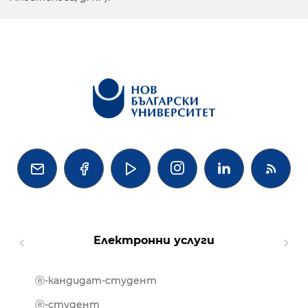




Електронни услуги
ⓔ-кандидат-студент
MOOD
ⓔ-биб
ⓔ-студент