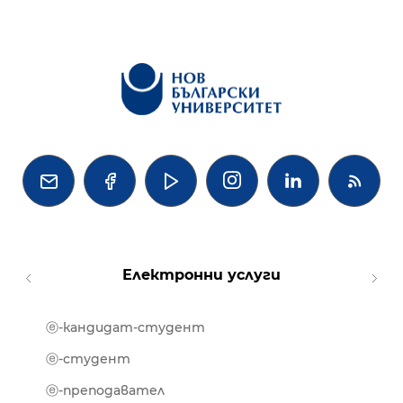




Електронни услуги
ⓔ-кандидат-студент
MOOD
ⓔ-биб
ⓔ-студент
ⓔ-кни
ⓔ-преподавател