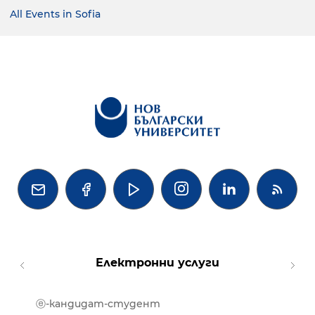
All Events in Sofia




Електронни услуги
ⓔ-кандидат-студент
MOOD