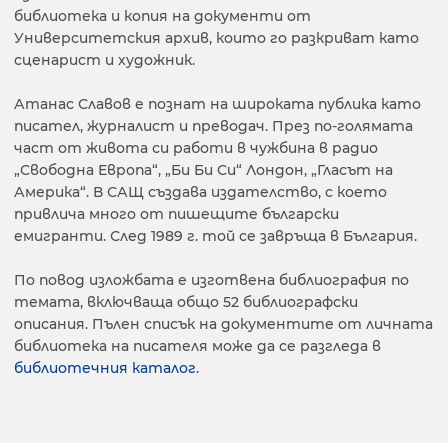
библиотека и копия на документи от
Университетския архив, които го разкриват като
сценарист и художник.
Атанас Славов e познат на широката публика като
писател, журналист и преводач. През по-голямата
част от живота си работи в чужбина в радио
„Свободна Европа“, „Би Би Си“ Лондон, „Гласът на
Америка“. В САЩ създава издателство, с което
привлича много от пишещите български
емигранти. След 1989 г. той се завръща в България.
По повод изложбата е изготвена библиография по
темата, включваща общо 52 библиографски
описания. Пълен списък на документите от личната
библиотека на писателя може да се разгледа в
библиотечния каталог
.