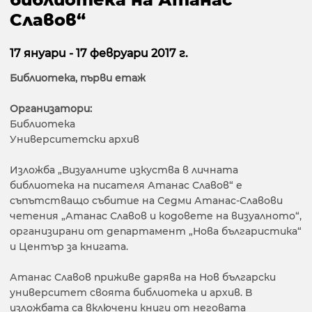
Славов“
17 януари - 17 февруари 2017 г.
Библиотека, първи етаж
Организатори:
Библиотека
Университетски архив
Изложба „Визуалните изкуства в личната
библиотека на писателя Атанас Славов“ е
съпътстващо събитие на Седми Атанас-Славови
четения „Атанас Славов и кодовете на визуалното“,
организирани от департамент „Нова българистика“
и Център за книгата.
Атанас Славов приживе дарява на Нов български
университет своята библиотека и архив. В
изложбата са включени книги от неговата