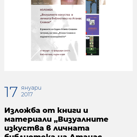
17
януари
2017
Изложба от книги и
материали „Визуалните
изкуства в личната
библиотека на Атанас