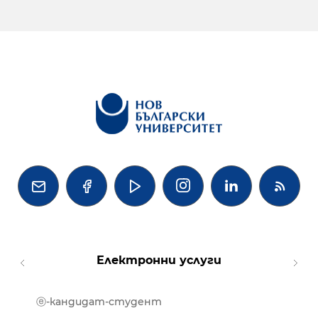




Електронни услуги
ⓔ-кандидат-студент
MOOD