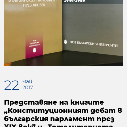
22
май
2017
Представяне на книгите
„Конституционният дебат в
българския парламент през
ХIX век” и „Тоталитарната