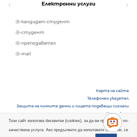
Електронни услуги
ⓔ-кандидат-студент
MOOD
ⓔ-биб
ⓔ-студент
ⓔ-кни
ⓔ-преподавател
ⓔ-trai
ⓔ-mail
Карта на сайта
Телефонен указател
Защита на личните данни и лицата подаващи сигнали
Контакти
Този сайт използва бисквитки (cookies), за да ви предостави по-
качествена услуга. Ако продължите да използвате сайта ни, се
Copyright © 2026 НБУ. Всички права запазени.