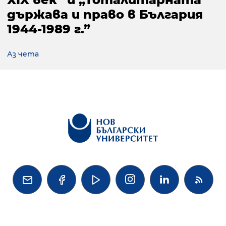
държава и право в България
1944-1989 г.”
Аз чета



