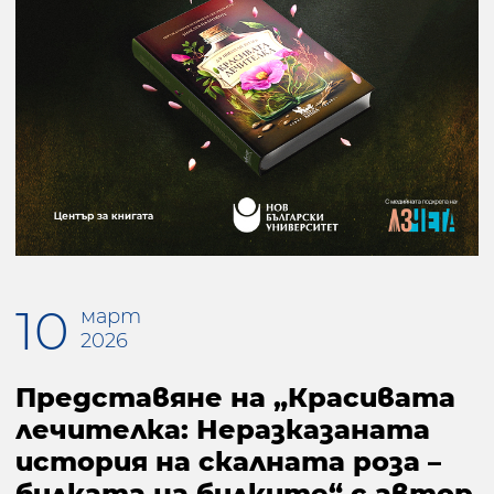
10
март
2026
Представяне на „Красивата
лечителка: Неразказаната
история на скалната роза –
билката на билките“ с автор