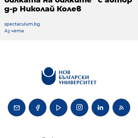
д-р Николай Колев
spectaculum.bg
Аз чета



