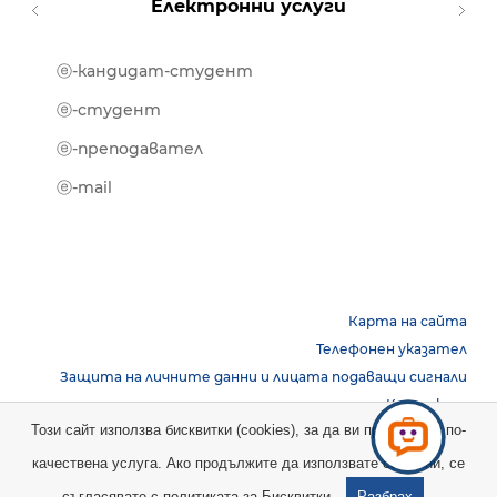
Електронни услуги
ⓔ-кандидат-студент
MOOD
ⓔ-биб
ⓔ-студент
ⓔ-кни
ⓔ-преподавател
ⓔ-trai
ⓔ-mail
Карта на сайта
Телефонен указател
Защита на личните данни и лицата подаващи сигнали
Контакти
Този сайт използва бисквитки (cookies), за да ви предостави по-
качествена услуга. Ако продължите да използвате сайта ни, се
Copyright © 2026 НБУ. Всички права запазени.
съгласявате с
политиката за Бисквитки.
Разбрах