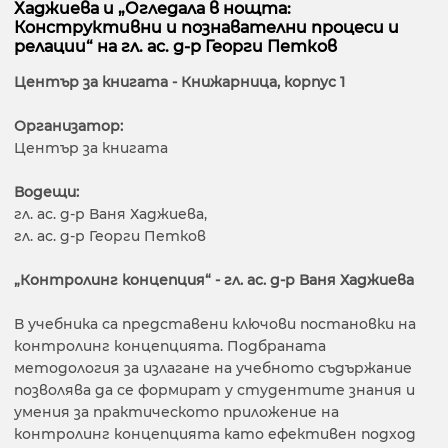
Хаджиева и „Огледала в нощта:
Конструктивни и познавателни процеси и
релации“ на гл. ас. д-р Георги Петков
Център за книгата - Книжарница, корпус 1
Организатор:
Център за книгата
Водещи:
гл. ас. д-р Ваня Хаджиева,
гл. ас. д-р Георги Петков
„Контролинг концепция“ - гл. ас. д-р Ваня Хаджиева
В учебника са представени ключови постановки на
контролинг концепцията. Подбраната
методология за излагане на учебното съдържание
позволява да се формират у студентите знания и
умения за практическото приложение на
контролинг концепцията като ефективен подход