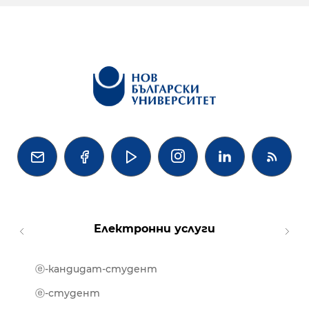




Електронни услуги
ⓔ-кандидат-студент
MOOD
ⓔ-биб
ⓔ-студент