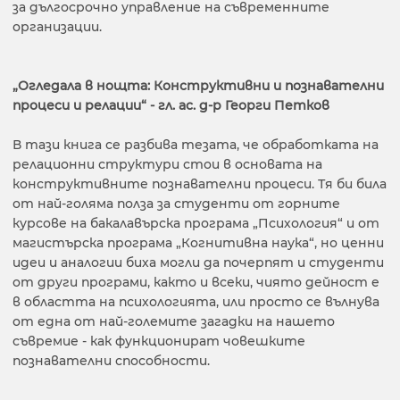
за дългосрочно управление на съвременните
организации.
„Огледала в нощта: Конструктивни и познавателни
процеси и релации“ - гл. ас. д-р Георги Петков
В тази книга се разбива тезата, че обработката на
релационни структури стои в основата на
конструктивните познавателни процеси. Тя би била
от най-голяма полза за студенти от горните
курсове на бакалавърска програма „Психология“ и от
магистърска програма „Когнитивна наука“, но ценни
идеи и аналогии биха могли да почерпят и студенти
от други програми, както и всеки, чиято дейност е
в областта на психологията, или просто се вълнува
от една от най-големите загадки на нашето
съвремие - как функционират човешките
познавателни способности.