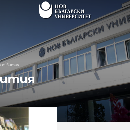
и събития
бития