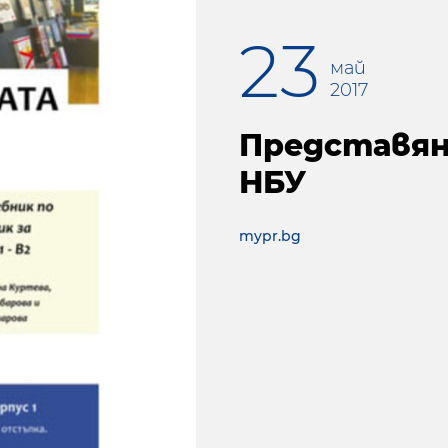
23
май
2017
Представяне
НБУ
mypr.bg