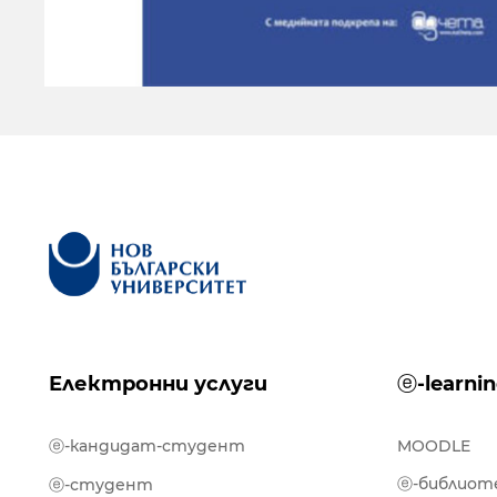
Електронни услуги
ⓔ-learni
ⓔ-кандидат-студент
MOODLE
ⓔ-библиот
ⓔ-студент