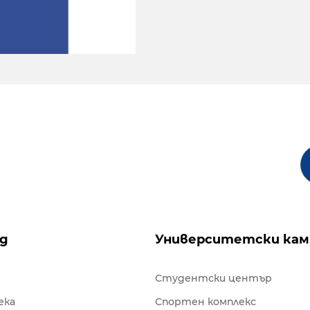
ng
Университетски кам
Студентски център
ека
Спортен комплекс