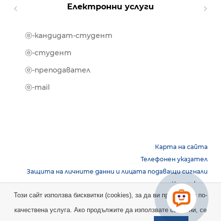
Електронни услуги
ⓔ-кандидат-студент
MOOD
ⓔ-биб
ⓔ-студент
ⓔ-кни
ⓔ-преподавател
ⓔ-trai
ⓔ-mail
Карта на сайта
Телефонен указател
Защита на личните данни и лицата подаващи сигнали
Контакти
Този сайт използва бисквитки (cookies), за да ви предостави по-
качествена услуга. Ако продължите да използвате сайта ни, се
Copyright © 2026 НБУ. Всички права запазени.