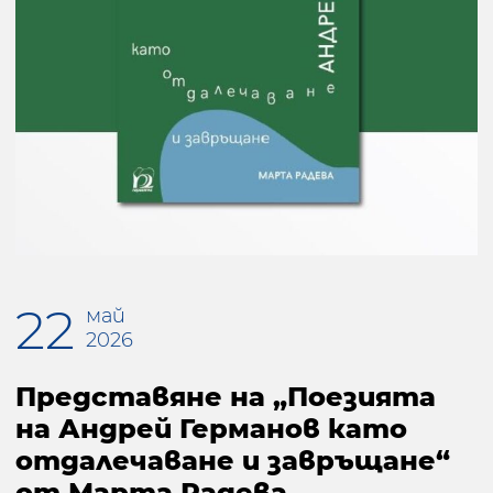
22
май
2026
Представяне на „Поезията
на Андрей Германов като
отдалечаване и завръщане“
от Марта Радева