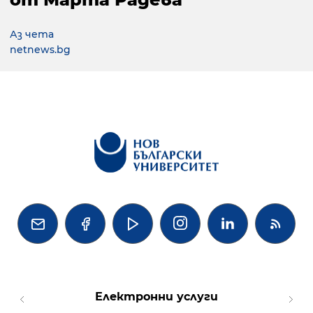
Аз чета
netnews.bg




Електронни услуги