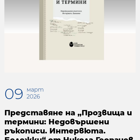
09
март
2026
Представяне на „Прозвища и
термини: Недовършени
ръкописи. Интервюта.
Бележки“ от Никола Георгиев