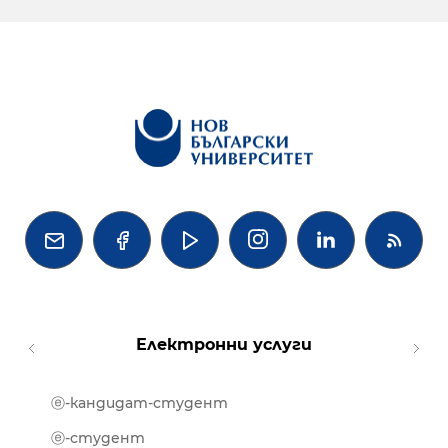




Електронни услуги
ⓔ-кандидат-студент
MOOD
ⓔ-биб
ⓔ-студент