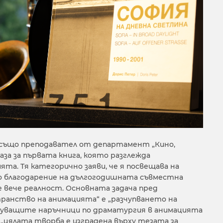
, също преподавател от департамент „Кино,
каза за първата книга, която разглежда
та. Тя категорично заяви, че я посвещава на
 благодарение на дългогодишната съвместна
е вече реалност. Основната задача пред
анство на анимацията“ е „разчупването на
уващите наръчници по драматургия в анимацията
 „цялата творба е изградена върху тезата за