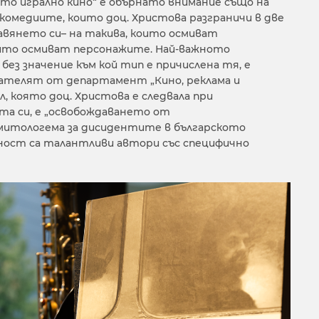
ото игрално кино“ е обърнато внимание също на
комедиите, които доц. Христова разграничи в две
авянето си– на такива, които осмиват
ито осмиват персонажите. Най-важното
без значение към кой тип е причислена тя, е
вателят от департамент „Кино, реклама и
, която доц. Христова е следвала при
та си, е „освобождаването от
итологема за дисидентите в българското
щност са талантливи автори със специфично