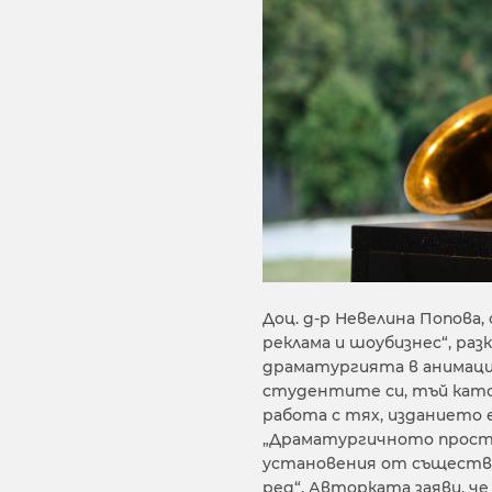
Доц. д-р Невелина Попова
реклама и шоубизнес“, раз
драматургията в анимация
студентите си, тъй като
работа с тях, изданието 
„Драматургичното простр
установения от съществ
ред“. Авторката заяви, че