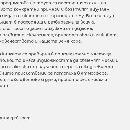
редимства на труда са достъпният език, на
твото конкретни примери и богатият визуален
а бъдат открити на страниците му. Всички тези
щат в подходяща и разбираема за всички
 или просто заинтригувани от дизайна,
 развитие, екологията, природосъобразния живот,
човечеството и нашата Земя хора.
 книгата се превърна в притегателно място за
о, които имаха възможността да обменят мисли и
бри практики от различни сфери на ежедневието.
ойните присъстващи се потопиха в атмосфера,
ия, живи цветове и думи, пропити със смисъл и
ини.
нна дейност"