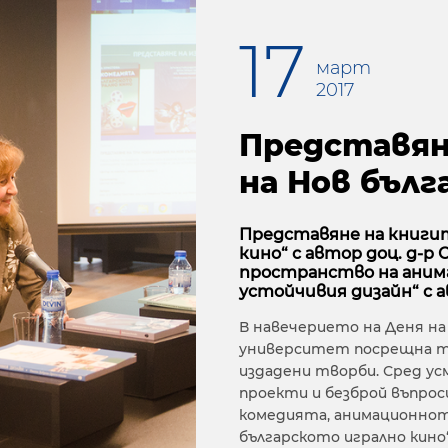
17
март
2017
Представян
на Нов бъл
Представяне на книгит
кино“ с автор доц. д-
пространство на анимац
устойчивия дизайн“ с а
В навечерието на Деня на
университет посрещна тр
издадени творби. Сред ус
проекти и безброй въпро
комедията, анимационното
българското игрално кино“