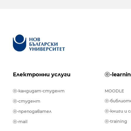
Електронни услуги
ⓔ-learni
ⓔ-кандидат-студент
MOODLE
ⓔ-библиот
ⓔ-студент
ⓔ-книги и 
ⓔ-преподавател
ⓔ-training
ⓔ-mail