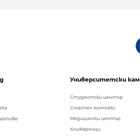
ng
Университетски кам
Студентски център
ека
Спортен комплекс
Медицински център
сайтове
Книжарници