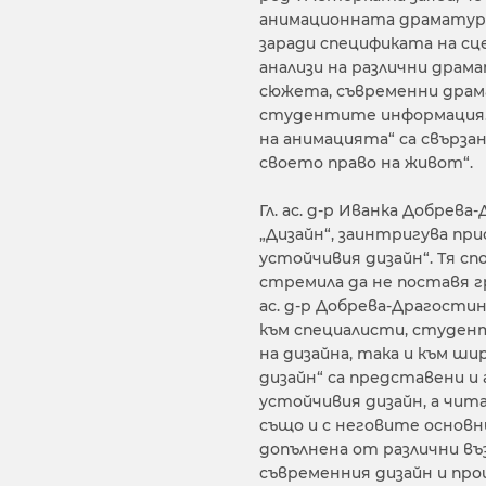
анимационната драматург
заради спецификата на сц
анализи на различни драм
сюжета, съвременни драм
студентите информация.
на анимацията“ са свърза
своето право на живот“.
Гл. ас. д-р Иванка Добре
„Дизайн“, заинтригува при
устойчивия дизайн“. Тя сп
стремила да не поставя гр
ас. д-р Добрева-Драгостин
към специалисти, студент
на дизайна, така и към ш
дизайн“ са представени и
устойчивия дизайн, а чи
също и с неговите основн
допълнена от различни въ
съвременния дизайн и про