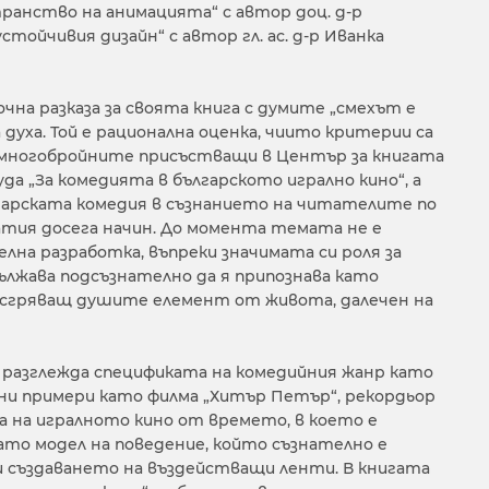
анство на анимацията“ с автор доц. д-р
стойчивия дизайн“ с автор гл. ас. д-р Иванка
чна разказа за своята книга с думите „смехът е
 духа. Той е рационална оценка, чиито критерии са
с многобройните присъстващи в Център за книгата
да „За комедията в българското игрално кино“, а
гарската комедия в съзнанието на читателите по
атия досега начин. До момента темата не е
лна разработка, въпреки значимата си роля за
лжава подсъзнателно да я припознава като
и сгряващ душите елемент от живота, далечен на
 разглежда спецификата на комедийния жанр като
ни примери като филма „Хитър Петър“, рекордьор
а на игралното кино от времето, в което е
като модел на поведение, който съзнателно е
 създаването на въздействащи ленти. В книгата