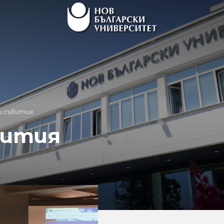
и събития
бития