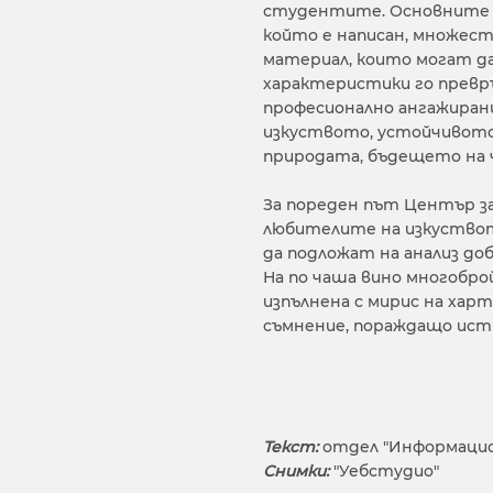
студентите. Основните п
който е написан, множес
материал, които могат д
характеристики го превръ
професионално ангажирани
изкуството, устойчивото
природата, бъдещето на 
За пореден път Център за
любителите на изкуствот
да подложат на анализ до
На по чаша вино многобр
изпълнена с мирис на харт
съмнение, пораждащо ист
Текст:
отдел "Информацио
Снимки:
"Уебстудио"