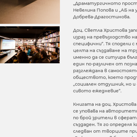
„Драматургичното простр
Невелина Попова и „АБ на у
Добрева-Драгостинова.
Доц. Светла Христова запо
израз на превъзходство на
специфични“. Тя сподели 
целта на създаване на тру
именно да се ситуира бъл
един по-различен от позн
разглеждана в самостояте
обществото, което продъ
„социален отдушник, но 
сивото ежедневие“.
Книгата на доц. Христова
се уповава на авторитет
по брой зрители в сферат
създаден. Тя го определя 
следван от творците при