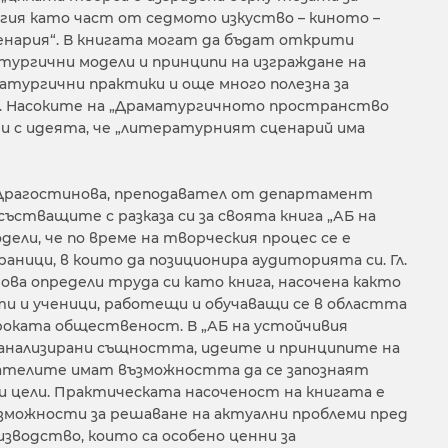
ия като част от седмото изкуство – киното –
енария“. В книгата могат да бъдат открити
атургични модели и принципи на изграждане на
атургични практики и още много полезна за
 Насоките на „Драматургичното пространство
ни с идеята, че „литературният сценарий има
ва-Драгостинова, преподавател от департамент
състващите с разказа си за своята книга „АБ на
одели, че по време на творческия процес се е
аници, в които да позиционира аудиторията си. Гл.
ова определи труда си като книга, насочена както
и и ученици, работещи и обучаващи се в областта
ироката общественост. В „АБ на устойчивия
 анализирани същността, идеите и принципите на
тателите имат възможността да се запознаят
и цели. Практическата насоченост на книгата е
зможности за решаване на актуални проблеми пред
изводство, които са особено ценни за