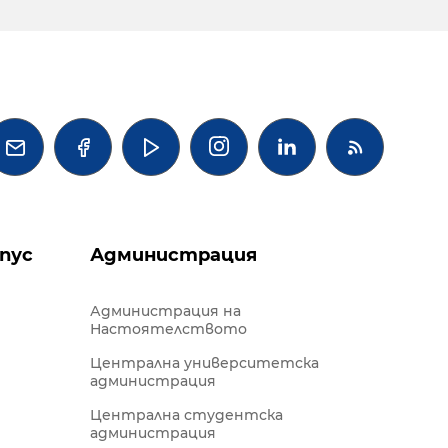




пус
Администрация
Администрация на
Настоятелството
Централна университетска
администрация
Централна студентска
администрация