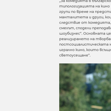
„За комедията в българск
типологизацията на кино 
групи по време на предст
манталитета и други, ко
следствие от комедията, 
смехът, сподели препода
шоубизнес“. Основната цел
реализирането на творба
постсоциалистическата м
игрално кино, които всъ
светоусещане“.