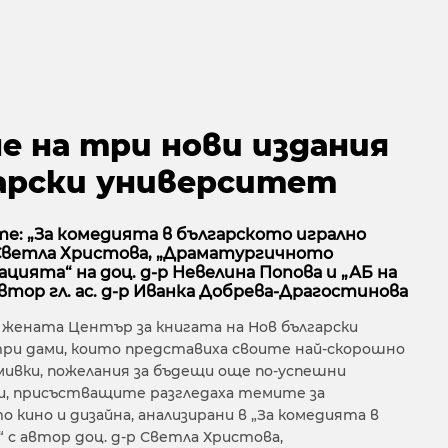
е на три нови издания
гарски университет
е: „За комедията в българското игрално
р Светла Христова, „Драматургичното
ията“ на доц. д-р Невелина Попова и „АБ на
втор гл. ас. д-р Иванка Добрева-Драгостинова
 жената Център за книгата на Нов български
и дами, които представиха своите най-скорошно
мивки, пожелания за бъдещи още по-успешни
си, присъстващите разгледаха темите за
 кино и дизайна, анализирани в „За комедията в
 с автор доц. д-р Светла Христова,