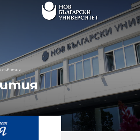
и събития
бития