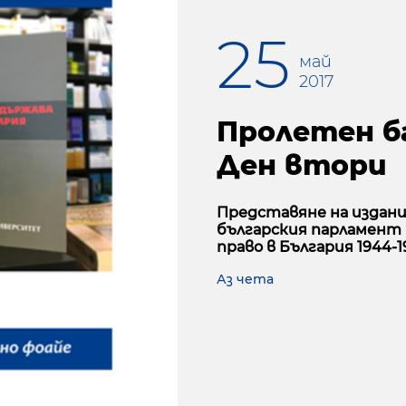
25
май
2017
Пролетен ба
Ден втори
Представяне на издан
българския парламент 
право в България 1944-19
Аз чета