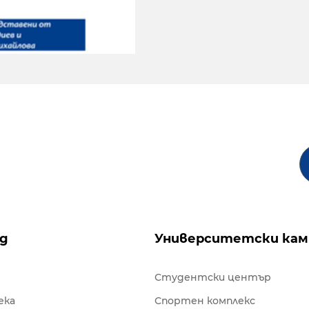
ng
Университетски кам
Студентски център
ека
Спортен комплекс