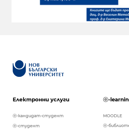
Електронни услуги
ⓔ-learni
ⓔ-кандидат-студент
MOODLE
ⓔ-библиот
ⓔ-студент