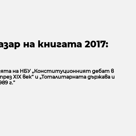
зар на книгата 2017:
ията на НБУ „Конституционният дебат в
през ХIX век” и „Тоталитарната държава и
89 г.”