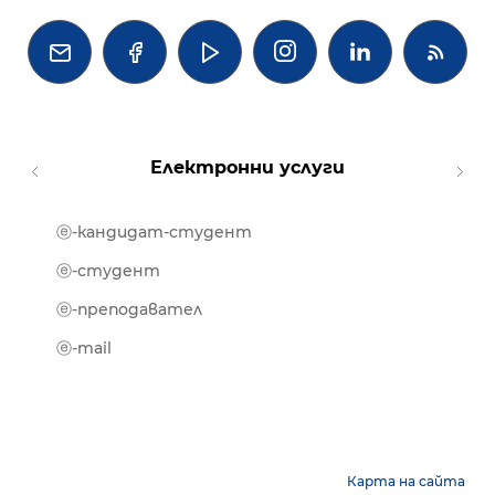




Електронни услуги
ⓔ-кандидат-студент
MOOD
ⓔ-биб
ⓔ-студент
ⓔ-кни
ⓔ-преподавател
ⓔ-trai
ⓔ-mail
Карта на сайта