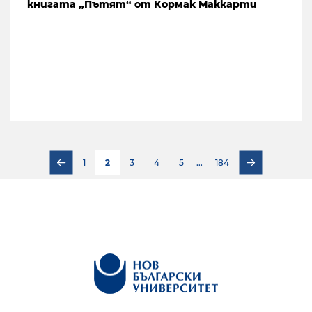
книгата „Пътят“ от Кормак Маккарти
1
2
3
4
5
...
184