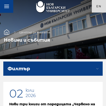
EN
Център за книгата
Новини и събития
Филтър
02
юли
2026
Нови три книги от поредицата „Червено на