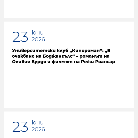
23
юни
2026
Университетски клуб „Кинороман“: „В
очакване на Боджангълс“ – романът на
Оливие Бурдо и филмът на Режи Роансар
23
юни
2026