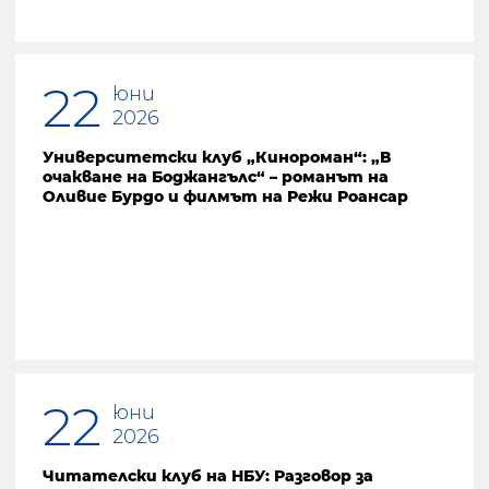
22
юни
2026
Университетски клуб „Кинороман“: „В
очакване на Боджангълс“ – романът на
Оливие Бурдо и филмът на Режи Роансар
22
юни
2026
Читателски клуб на НБУ: Разговор за